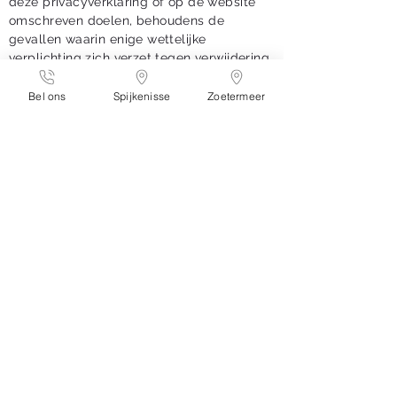
deze privacyverklaring of op de website
omschreven doelen, behoudens de
gevallen waarin enige wettelijke
verplichting zich verzet tegen verwijdering
van de persoonsgegevens.
Bel ons
Spijkenisse
Zoetermeer
Websites van derden
Deze privacyverklaring is niet van
toepassing op websites van derden die
door middel van links met deze website
zijn verbonden. Wij kunnen niet
garanderen dat deze derden op een
betrouwbare of veilige manier met uw
persoonsgegevens omgaan. Daarom
raden wij u aan de privacyverklaring van
deze websites te lezen alvorens van deze
websites gebruik te maken.
Cookies
Wij maken op deze website gebruik van
cookies. Een cookie is een klein
tekstbestand dat bij het eerste bezoek aan